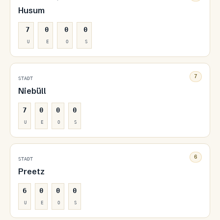
Husum
7
0
0
0
U
E
O
S
7
STADT
Niebüll
7
0
0
0
U
E
O
S
6
STADT
Preetz
6
0
0
0
U
E
O
S