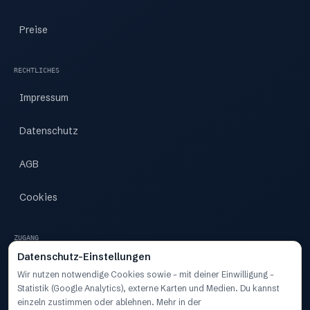
Preise
RECHTLICHES
Impressum
Datenschutz
AGB
Cookies
ZUGANG
Datenschutz-Einstellungen
Zugang
Wir nutzen notwendige Cookies sowie – mit deiner Einwilligung –
Statistik (Google Analytics), externe Karten und Medien. Du kannst
Dashboard
einzeln zustimmen oder ablehnen. Mehr in der