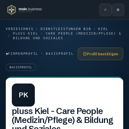
⌕
≡
VERZEICHNIS
/
DIENSTLEISTUNGEN B2B
/
KIEL
PLUSS KIEL - CARE PEOPLE (MEDIZIN/PFLEGE) &
/
BILDUNG UND SOZIALES
Profil bestätigen
FIRMENPROFIL · BASISPROFIL
BASISPROFIL
PK
pluss Kiel - Care People
(Medizin/Pflege) & Bildung
und Soziales