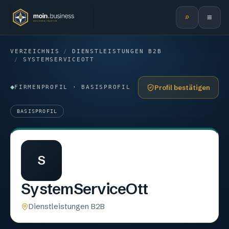
⌕
≡
VERZEICHNIS
/
DIENSTLEISTUNGEN B2B
/
SYSTEMSERVICEOTT
Profil bestätigen
FIRMENPROFIL · BASISPROFIL
BASISPROFIL
S
SystemServiceOtt
Dienstleistungen B2B