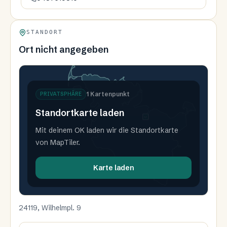
STANDORT
Ort nicht angegeben
1
Kartenpunkt
PRIVATSPHÄRE
Standortkarte laden
U
Mit deinem OK laden wir die Standortkarte
von MapTiler.
Karte laden
24119, Wilhelmpl. 9