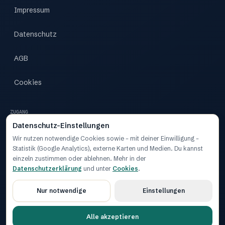
Impressum
Datenschutz
AGB
Cookies
ZUGANG
Datenschutz-Einstellungen
Zugang
Wir nutzen notwendige Cookies sowie – mit deiner Einwilligung –
Statistik (Google Analytics), externe Karten und Medien. Du kannst
Dashboard
einzeln zustimmen oder ablehnen. Mehr in der
Datenschutzerklärung
und unter
Cookies
.
Nur notwendige
Einstellungen
2026 MOIN.BUSINESS
Cookie-Einstellungen
KLAR. REGIONAL. NORDDEUTSCH.
Alle akzeptieren