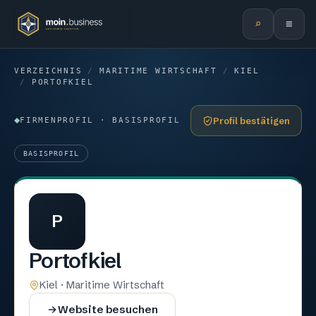
⌕
≡
VERZEICHNIS
/
MARITIME WIRTSCHAFT
/
KIEL
/
PORTOFKIEL
Profil bestätigen
FIRMENPROFIL · BASISPROFIL
BASISPROFIL
P
Portofkiel
Kiel · Maritime Wirtschaft
Website besuchen