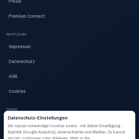
Preise
Premium Connect
RECHTLICHES
Impressum
Datenschutz
AGB
Cookies
ZUGANG
Datenschutz-Einstellungen
Zugang
Wir nutzen notwendige Cookies sowie – mit deiner Einwilligung –
Statistik (Google Analytics), externe Karten und Medien. Du kannst
Dashboard
einzeln zustimmen oder ablehnen. Mehr in der