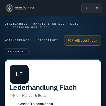
⌕
≡
VERZEICHNIS
/
HANDEL & RETAIL
/
KIEL
/
LEDERHANDLUNG FLACH
Profil bestätigen
FIRMENPROFIL · BASISPROFIL
BASISPROFIL
LF
Lederhandlung Flach
Kiel · Handel & Retail
Website besuchen