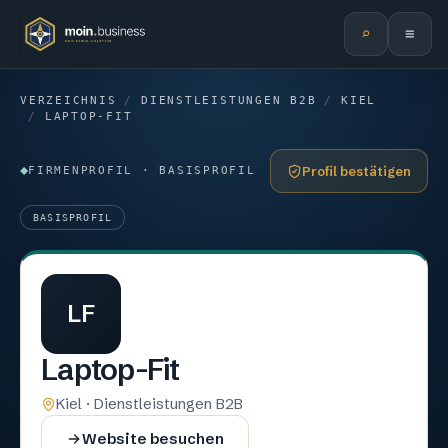
⌕
≡
VERZEICHNIS
/
DIENSTLEISTUNGEN B2B
/
KIEL
/
LAPTOP-FIT
Profil bestätigen
FIRMENPROFIL · BASISPROFIL
BASISPROFIL
LF
Laptop-Fit
Kiel · Dienstleistungen B2B
Website besuchen