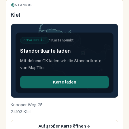
STANDORT
Kiel
1
Kartenpunkt
PRIVATSPHÄRE
Standortkarte laden
U
Mit deinem OK laden wir die Standortkarte
von MapTiler.
Karte laden
Knooper Weg 25
24103 Kiel
Auf großer Karte öffnen