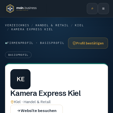
⌕
≡
VERZEICHNIS
/
HANDEL & RETAIL
/
KIEL
/
KAMERA EXPRESS KIEL
Profil bestätigen
FIRMENPROFIL · BASISPROFIL
BASISPROFIL
KE
Kamera Express Kiel
Kiel · Handel & Retail
Website besuchen