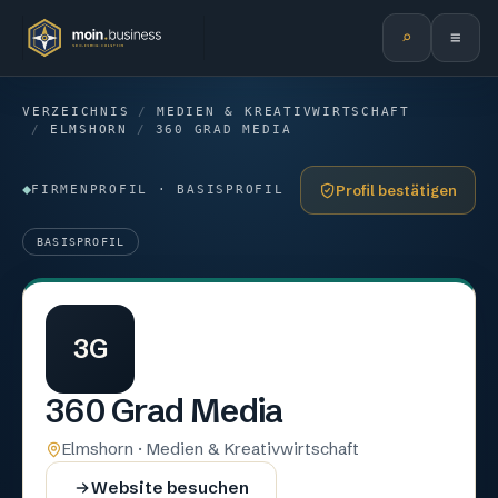
⌕
≡
VERZEICHNIS
/
MEDIEN & KREATIVWIRTSCHAFT
/
ELMSHORN
/
360 GRAD MEDIA
Profil bestätigen
FIRMENPROFIL · BASISPROFIL
BASISPROFIL
3G
360 Grad Media
Elmshorn · Medien & Kreativwirtschaft
Website besuchen