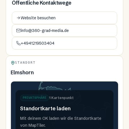
Öffentliche Kontaktwege
Website besuchen
info@360-grad-media.de
+4941219503404
STANDORT
Elmshorn
1
Kartenpunkt
PRIVATSPHÄRE
Standortkarte laden
Mit deinem OK laden wir die Standortkarte
von MapTiler.