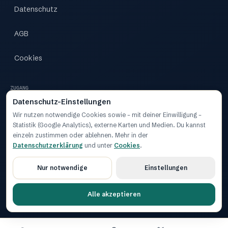
Datenschutz
AGB
Cookies
ZUGANG
Datenschutz-Einstellungen
Zugang
Wir nutzen notwendige Cookies sowie – mit deiner Einwilligung –
Statistik (Google Analytics), externe Karten und Medien. Du kannst
Dashboard
einzeln zustimmen oder ablehnen. Mehr in der
Datenschutzerklärung
und unter
Cookies
.
Nur notwendige
Einstellungen
2026 MOIN.BUSINESS
Cookie-Einstellungen
KLAR. REGIONAL. NORDDEUTSCH.
Alle akzeptieren