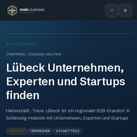
⌕
≡
©
STADTPROFIL
STADTPROFIL SCHLESWIG-HOLSTEIN
Lübeck
Unternehmen,
Experten und Startups
finden
Hansestadt, Trave.
Lübeck ist ein regionaler B2B-Standort in
Schleswig-Holstein mit Unternehmen, Experten und Startups
1
PROFILE
1
BRANCHEN
3
STADTTEILE