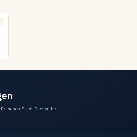
©
5
gen
n Branchen-Stadt-Suchen für