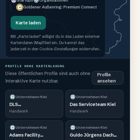
Startups
Organisationen
O
S
Goldener Außenring: Premium Connect
U
Karte laden
Mit „Karte laden“ willigst du in das Laden externer
Kartendaten (MapTiler) ein. Du kannst das
jederzeit in den Cookie-Einstellungen widerrufen.
PROFILE OHNE KARTENLADUNG
Diese öffentlichen Profile sind auch ohne
Profile
interaktive Karte nutzbar.
ansehen
Unternehmen
·
Kiel
Unternehmen
·
Kiel
U
U
DLS
Das Serviceteam Kiel
Dienstleistungsservice
Handwerk
Handwerk
Nord
Gebäudereinigung in
Unternehmen
·
Kiel
Unternehmen
·
Kiel
Kiel
U
U
Adams Facility
Guido Jürgens Dach