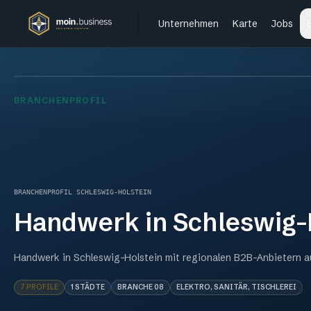
Unternehmen
Karte
Jobs
BRANCHENPROFIL
BRANCHENPROFIL SCHLESWIG-HOLSTEIN
Handwerk
in Schleswig-
Handwerk in Schleswig-Holstein mit regionalen B2B-Anbietern 
7
PROFILE
1
STÄDTE
BRANCHE
08
ELEKTRO, SANITÄR, TISCHLEREI