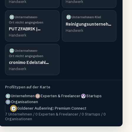
Management -
und Isoliertechnik Kiel
Handwerk
Handwerk
Gebäudereinigung
Kiel
Unternehmen
·
Unternehmen
·
Kiel
U
U
Ort nicht angegeben
Reinigungsunternehmen
PUTZFABRIK |
Kiel ReinigungsGenie
Handwerk
Gebäudereinigung in
Handwerk
Kiel
Unternehmen
·
U
Ort nicht angegeben
cronimo Edelstahl
Manufaktur Kiel
Handwerk
Profiltypen auf der Karte
Unternehmen
Experten & Freelancer
Startups
U
E
S
Organisationen
O
Goldener Außenring: Premium Connect
U
7
Unternehmen /
0
Experten & Freelancer /
0
Startups /
0
Organisationen