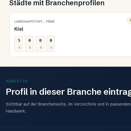
Städte mit Branchenprofilen
LANDESHAUPTSTADT, FÖRDE
Kiel
5
0
0
0
U
E
O
S
ANBIETER
Profil in dieser Branche eintra
Sichtbar auf der Branchenseite, im Verzeichnis und in passende
Handwerk
.