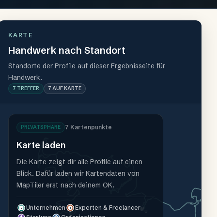
KARTE
Handwerk nach Standort
Standorte der Profile auf dieser Ergebnisseite für
Handwerk.
7
TREFFER
7
AUF KARTE
7
Kartenpunkte
PRIVATSPHÄRE
Karte laden
Die Karte zeigt dir alle Profile auf einen
Blick. Dafür laden wir Kartendaten von
MapTiler erst nach deinem OK.
Unternehmen
Experten & Freelancer
U
U
U
U
U
E
U
U
U